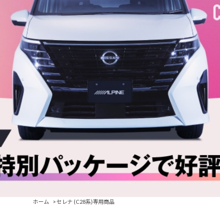
ホーム
>
セレナ (C28系)専用商品