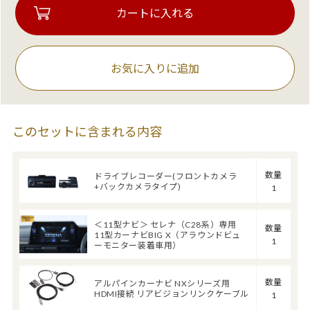
お気に入りに追加
このセットに含まれる内容
数量
ドライブレコーダー(フロントカメラ
+バックカメラタイプ)
1
＜11型ナビ＞ セレナ（C28系）専用
数量
11型カーナビBIG X（アラウンドビュ
1
ーモニター装着車用）
数量
アルパインカーナビ NXシリーズ用
HDMI接続 リアビジョンリンクケーブル
1