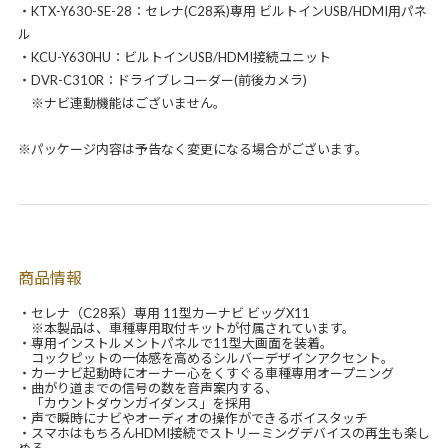
・KTX-Y630-SE-28：セレナ(C28系)専用 ビルトインUSB/HDMI用パネ
ル
・KCU-Y630HU：ビルトインUSB/HDMI接続ユニット
・DVR-C310R：ドライブレコーダー(前後カメラ)
※ナビ連動機能はございません。
※パッケージ内容は予告なく変更になる場合がございます。
商品情報
・セレナ（C28系）専用 11型カーナビ ビッグX11
※本製品は、車種専用取付キットが付属されています。
・専用インストルメントパネルで11型大画面を装着。
コックピットの一体感を高めるシルバーデザインアクセント。
・カーナビ起動時にオーナー心をくすぐる車種専用オープニング
・曲がり道までの信号の数を音声案内する、
「カウントダウンガイダンス」を採用
・声で瞬時にナビやオーディオの操作ができるボイスタッチ
・スマホはもちろんHDMI接続でストリーミングデバイスの再生も楽し