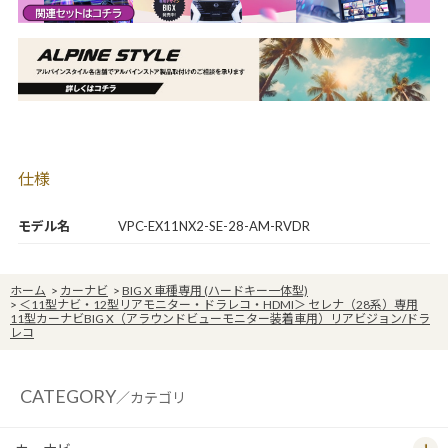
仕様
モデル名
VPC-EX11NX2-SE-28-AM-RVDR
ホーム
>
カーナビ
>
BIG X 車種専用 (ハードキー一体型)
>
＜11型ナビ・12型リアモニター・ドラレコ・HDMI＞ セレナ（28系）専用
11型カーナビBIG X（アラウンドビューモニター装着車用）リアビジョン/ドラ
レコ
CATEGORY
／カテゴリ