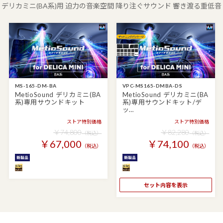
デリカミニ(BA系)用 迫力の音楽空間 降り注ぐサウンド 響き渡る重低音
MS-165-DM-BA
VPC-MS165-DMBA-DS
MetioSound デリカミニ(BA
MetioSound デリカミニ(BA
系)専用サウンドキット
系)専用サウンドキット/デ
ッ…
ストア特別価格
ストア特別価格
￥74,800
￥82,280
（税込）
（税込）
￥67,000
￥74,100
（税込）
（税込）
セット内容を表示