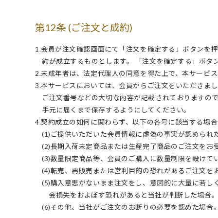
第12条 (ご注文と成約)
1.会員が注文確認画面にて「注文を確定する」ボタンを
約が成立するものとします。 「注文を確定する」ボタ
2.未成年者は、法定代理人の同意を得た上で、本サービ
3.本サービスにおいては、会員からご注文をいただきま
ご注文番号などの大切な内容が記載されておりますの
手元に届くまで保存するようにしてください。
4.契約成立の如何に関わらず、以下の各号に該当する場
(1)ご提供いただいた会員情報に虚偽の事実が認められ
(2)長期入荷未定商品または生産完了商品のご注文をお
(3)数量限定商品等、会員のご購入に数量制限を設け
(4)転売、再販売または営利目的の恐れがあるご注文を
(5)購入意思がないまま注文をし、意図的に大量に若
会損失をおよぼす恐れがあると当社が判断した場合
(6)その他、当社がご注文のお断りの必要を認めた場合