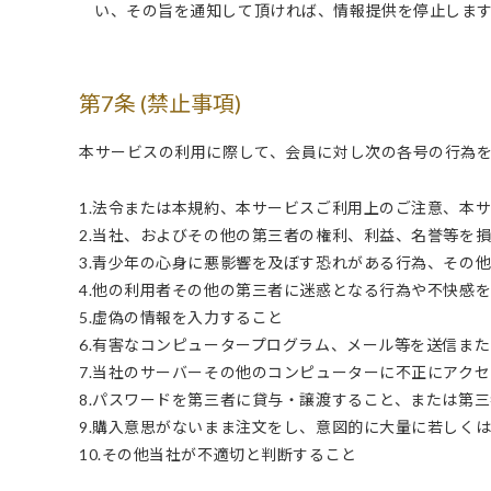
い、その旨を通知して頂ければ、情報提供を停止しま
第7条 (禁止事項)
本サービスの利用に際して、会員に対し次の各号の行為
1.法令または本規約、本サービスご利用上のご注意、本
2.当社、およびその他の第三者の権利、利益、名誉等を
3.青少年の心身に悪影響を及ぼす恐れがある行為、その
4.他の利用者その他の第三者に迷惑となる行為や不快感
5.虚偽の情報を入力すること
6.有害なコンピュータープログラム、メール等を送信ま
7.当社のサーバーその他のコンピューターに不正にアク
8.パスワードを第三者に貸与・譲渡すること、または第
9.購入意思がないまま注文をし、意図的に大量に若しく
10.その他当社が不適切と判断すること