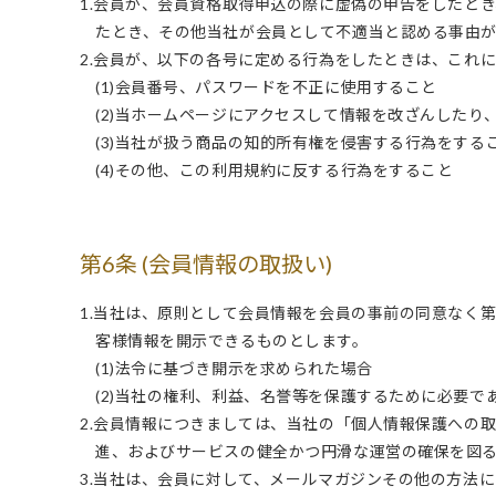
1.会員が、会員資格取得申込の際に虚偽の申告をしたと
たとき、その他当社が会員として不適当と認める事由
2.会員が、以下の各号に定める行為をしたときは、これ
(1)会員番号、パスワードを不正に使用すること
(2)当ホームページにアクセスして情報を改ざんした
(3)当社が扱う商品の知的所有権を侵害する行為をする
(4)その他、この利用規約に反する行為をすること
第6条 (会員情報の取扱い)
1.当社は、原則として会員情報を会員の事前の同意なく
客様情報を開示できるものとします。
(1)法令に基づき開示を求められた場合
(2)当社の権利、利益、名誉等を保護するために必要で
2.会員情報につきましては、当社の「個人情報保護への
進、およびサービスの健全かつ円滑な運営の確保を図
3.当社は、会員に対して、メールマガジンその他の方法