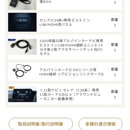
張BOX
1
数量
セレナ(C28系)専用 ビルトイン
USB/HDMI用パネル
1
2020年製以降アルパインカーナビ専用
数量
ビルトインUSB/HDMI接続ユニット (ト
ヨタ車小型アクセサリーソケット向け)
1
モデル
数量
アルパインカーナビ NXシリーズ用
HDMI接続 リアビジョンリンクケーブル
1
＜11型ナビ＞ セレナ（C28系）専用
数量
11型カーナビBIG X（アラウンドビュ
1
ーモニター装着車用）
取扱説明書/取付説明書
車種別適合情報