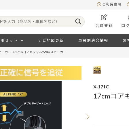
ご利用案内
会員登録
ロ
専用セット
ナビ地図更新
車種別適合情報
お
ピーカー
>
17cmコアキシャル2WAYスピーカー
X-171C
17cmコア