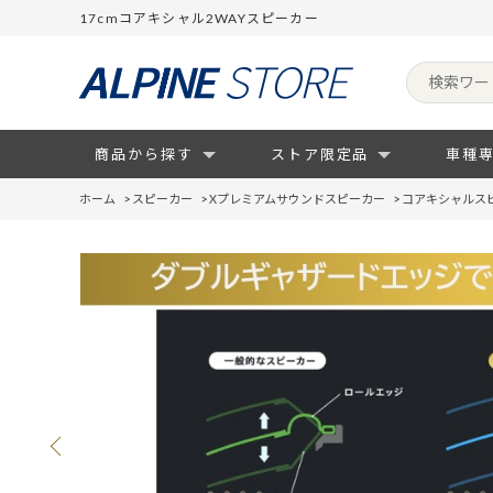
17cmコアキシャル2WAYスピーカー
商品から探す
ストア限定品
車種
ホーム
>
スピーカー
>
Xプレミアムサウンドスピーカー
>
コアキシャルス