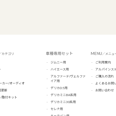
車種専用セット
MENU
／カテゴリ
／メニュ
ジムニー用
ご利用案内
ー
ハイエース用
アルパインス
アルファード/ヴェルファ
ご購入の流れ
イア用
ーカー/オーディオ
よくあるお問
デリカD:5用
図更新
お問い合わせ
デリカミニBA系用
/取付キット
デリカミニ30系用
セレナ用
キャラバン用