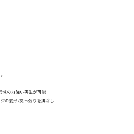
用。
低域の力強い再生が可能
ジの変形/突っ張りを排除し