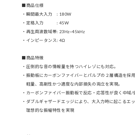
■商品仕様
・瞬間最大入力 : 180W
・定格入力 : 45W
・再生周波数域帯: 23Hz~45kHz
・インピータンス: 4Ω
■商品特徴
・圧倒的な音の情報量を持つハイレゾにも対応。
・振動板にカーボンファイバーとパルプの２層構造を採
軽量、高剛性かつ適度な内部損失の両立を実現。
・カーボンファイバー振動板で反応・応答性が良く中域/
・ダブルギャザードエッジにより、大入力時に起こるエッ
理想的な振幅特性を実現