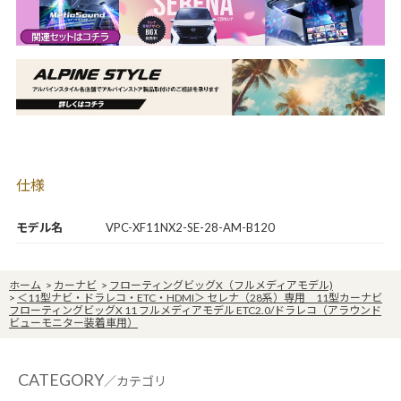
仕様
モデル名
VPC-XF11NX2-SE-28-AM-B120
ホーム
>
カーナビ
>
フローティングビッグX（フルメディアモデル)
>
＜11型ナビ・ドラレコ・ETC・HDMI＞ セレナ（28系）専用 11型カーナビ
フローティングビッグX 11 フルメディアモデル ETC2.0/ドラレコ（アラウンド
ビューモニター装着車用）
CATEGORY
／カテゴリ