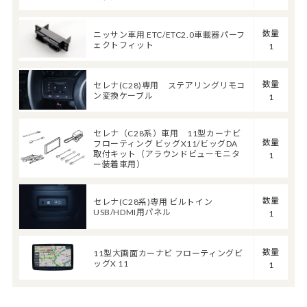
数量
ニッサン車用 ETC/ETC2.0車載器パーフ
ェクトフィット
1
数量
セレナ(C28)専用 ステアリングリモコ
ン変換ケーブル
1
セレナ（C28系）車用 11型カーナビ
数量
フローティング ビッグX11/ビッグDA
取付キット（アラウンドビューモニタ
1
ー装着車用）
数量
セレナ(C28系)専用 ビルトイン
USB/HDMI用パネル
1
数量
11型大画面カーナビ フローティングビ
ッグX 11
1