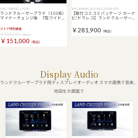
VPC-7WNX2-LP150
VPC-X9NXL-LP150L-C320R-STP
ランドクルーザープラド（150系）
【取付コミコミパッケージ カーナ
マイナーチェンジ後 7型ワイド…
ビ/ドラレコ】ランドクルーザー…
￥281,900
ストア特別価格
（税込）
￥168,589
（税込）
￥151,000
（税込）
Display Audio
ランドクルーザープラド用ディスプレイオーディオ スマホ連携で音楽、
地図を大画面で