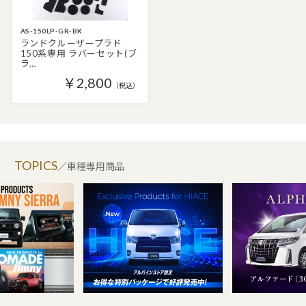
AS-150LP-GR-BK
ランドクルーザープラド
150系専用 ラバーセット(ブ
ラ…
￥2,800
（税込）
TOPICS
／車種専用商品