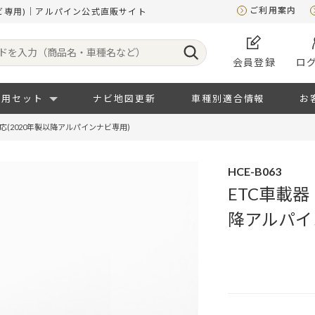
ご利用案内
ナビ専用)｜アルパイン公式直販サイト
会員登録
ロ
専用セット
ナビ地図更新
車種別適合情報
お
応(2020年製以降アルパインナビ専用)
HCE-B063
ETC車載器
降アルパイ