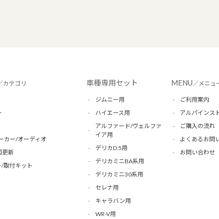
車種専用セット
MENU
／カテゴリ
／メニュ
ジムニー用
ご利用案内
ー
ハイエース用
アルパインス
アルファード/ヴェルファ
ご購入の流れ
イア用
ーカー/オーディオ
よくあるお問
デリカD:5用
図更新
お問い合わせ
デリカミニBA系用
/取付キット
デリカミニ30系用
セレナ用
キャラバン用
WR-V用