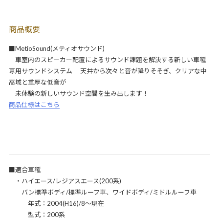
商品概要
■MetioSound(メティオサウンド)
車室内のスピーカー配置によるサウンド課題を解決する新しい車種
専用サウンドシステム 天井から次々と音が降りそそぎ、クリアな中
高域と重厚な低音が
未体験の新しいサウンド空間を生み出します！
商品仕様はこちら
■適合車種
・ハイエース/レジアスエース(200系)
バン標準ボディ/標準ルーフ車、ワイドボディ/ミドルルーフ車
年式：2004(H16)/8～現在
型式：200系