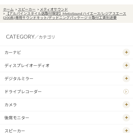
ホーム
>
スピーカー
>
メティオサウンド
>
【アルパインスタイル店取付限定】MetioSound ハイエース/レジアスエース
(200系)専用サウンドキット/デッドニングパッケージ ※取付工賃別途要
CATEGORY
／カテゴリ
カーナビ
ディスプレイオーディオ
デジタルミラー
ドライブレコーダー
カメラ
後席モニター
スピーカー