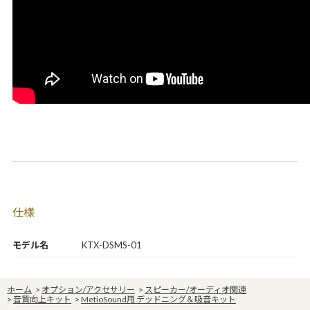
仕様
モデル名
KTX-DSMS-01
ホーム
>
オプション/アクセサリー
>
スピーカー/オーディオ関連
>
音質向上キット
>
MetioSound用 デッドニング＆吸音キット