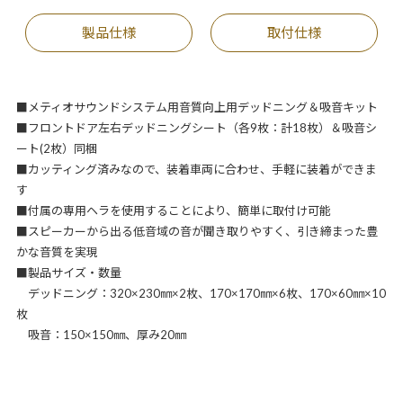
製品仕様
取付仕様
■メティオサウンドシステム用音質向上用デッドニング＆吸音キット
■フロントドア左右デッドニングシート（各9枚：計18枚）＆吸音シ
ート(2枚）同梱
■カッティング済みなので、装着車両に合わせ、手軽に装着ができま
す
■付属の専用ヘラを使用することにより、簡単に取付け可能
■スピーカーから出る低音域の音が聞き取りやすく、引き締まった豊
かな音質を実現
■製品サイズ・数量
デッドニング：320×230㎜×2枚、170×170㎜×6枚、170×60㎜×10
枚
吸音：150×150㎜、厚み20㎜