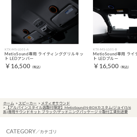
KTX-MS-LG01-A
KTX-MS-LG01-B
MetioSound専用 ライティンググリルキッ
MetioSound専用 
ト LEDアンバー
ト LEDブルー
￥16,500
￥16,500
（税込）
（税込）
ホーム
>
スピーカー
>
メティオサウンド
>
【アルパインスタイル店取付限定】MetioSound N-BOXカスタム/ジョイ(5/6
系)専用サウンドキット ブラック/デッドニングパッケージ ※取付工賃別途要
CATEGORY
／カテゴリ