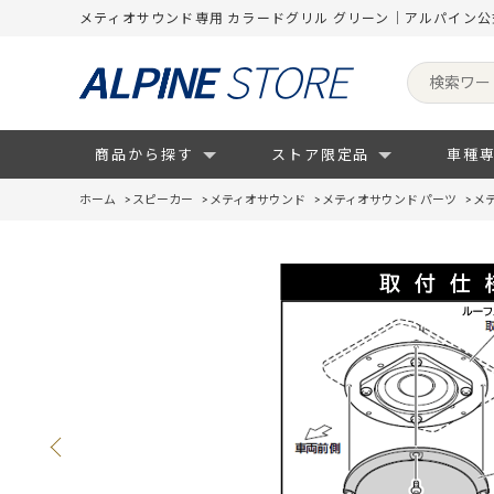
メティオサウンド専用 カラードグリル グリーン｜アルパイン
商品から探す
ストア限定品
車種
ホーム
>
スピーカー
>
メティオサウンド
>
メティオサウンド パーツ
>
メ