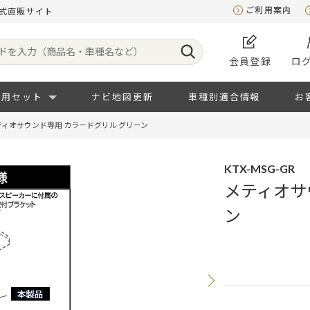
ご利用案内
公式直販サイト
会員登録
ロ
専用セット
ナビ地図更新
車種別適合情報
お
ティオサウンド専用 カラードグリル グリーン
KTX-MSG-GR
メティオサ
ン