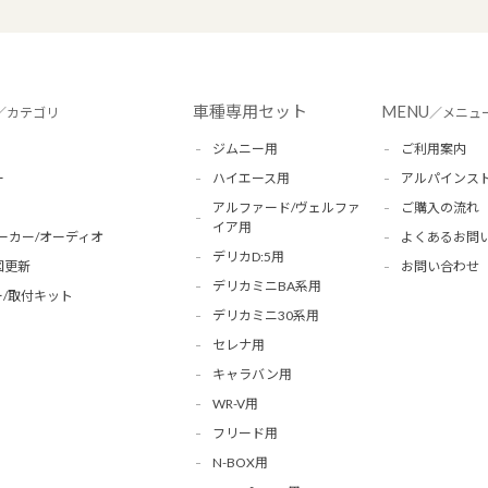
車種専用セット
MENU
／カテゴリ
／メニュ
ジムニー用
ご利用案内
ー
ハイエース用
アルパインス
アルファード/ヴェルファ
ご購入の流れ
イア用
ーカー/オーディオ
よくあるお問
デリカD:5用
図更新
お問い合わせ
デリカミニBA系用
/取付キット
デリカミニ30系用
セレナ用
キャラバン用
WR-V用
フリード用
N-BOX用