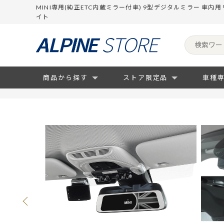
MINI専用(純正ETC内蔵ミラー付車) 9型デジタルミラー 車
イト
商品から探す
ストア限定品
車種