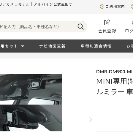
内用リアカメラモデル｜アルパイン公式直販サ
ご利用案内
会員登録
ロ
専用セット
ナビ地図更新
車種別適合情報
お
DMR-DM900-MIN
MINI専用
ルミラー 