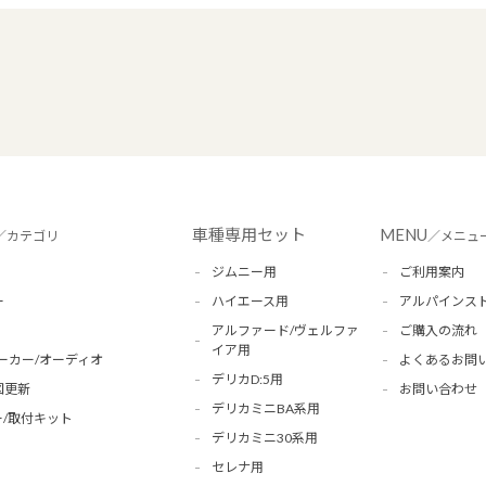
車種専用セット
MENU
／カテゴリ
／メニュ
ジムニー用
ご利用案内
ー
ハイエース用
アルパインス
アルファード/ヴェルファ
ご購入の流れ
イア用
ーカー/オーディオ
よくあるお問
デリカD:5用
図更新
お問い合わせ
デリカミニBA系用
/取付キット
デリカミニ30系用
セレナ用