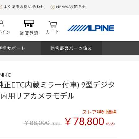
よくあるお問い合わせ
NEWS/お知らせ
カート
グイン
業販登録
客様サポート
補修部品パーツ注文
I-IC
(純正ETC内蔵ミラー付車) 9型デジタ
車内用リアカメラモデル
ストア特別価格
￥78,800
￥88,000
（税込）
（税込）