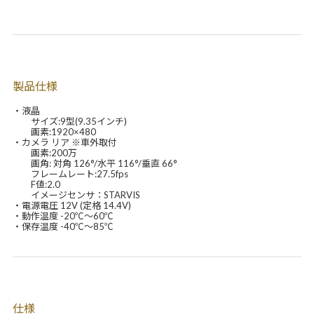
製品仕様
・液晶
サイズ:9型(9.35インチ)
画素:1920×480
・カメラ リア ※車外取付
画素:200万
画角: 対角 126°/水平 116°/垂直 66°
フレームレート:27.5fps
F値:2.0
イメージセンサ：STARVIS
・電源電圧 12V (定格 14.4V)
・動作温度 -20℃～60℃
・保存温度 -40℃～85℃
仕様