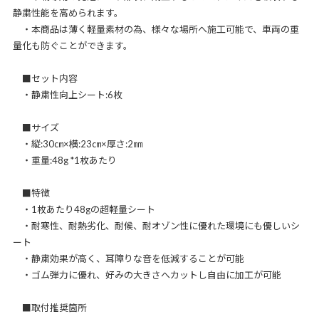
静粛性能を高められます。
・本商品は薄く軽量素材の為、様々な場所へ施工可能で、車両の重
量化も防ぐことができます。
■セット内容
・静粛性向上シート:6枚
■サイズ
・縦:30㎝×横:23㎝×厚さ:2㎜
・重量:48g *1枚あたり
■特徴
・1枚あたり48gの超軽量シート
・耐寒性、耐熱劣化、耐候、耐オゾン性に優れた環境にも優しいシ
ート
・静粛効果が高く、耳障りな音を低減することが可能
・ゴム弾力に優れ、好みの大きさへカットし自由に加工が可能
■取付推奨箇所