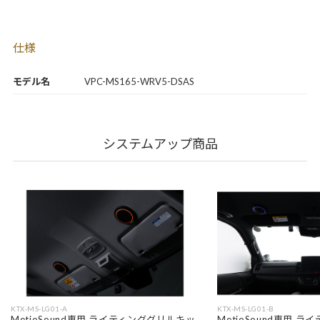
仕様
モデル名
VPC-MS165-WRV5-DSAS
システムアップ商品
KTX-MS-LG01-A
KTX-MS-LG01-B
MetioSound専用 ライティンググリルキッ
MetioSound専用 