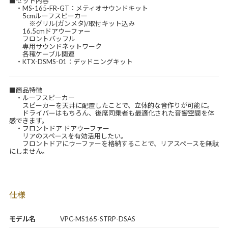
■セット内容
・MS-165-FR-GT：メティオサウンドキット
5cmルーフスピーカー
※グリル(ガンメタ)/取付キット込み
16.5cmドアウーファー
フロントバッフル
専用サウンドネットワーク
各種ケーブル関連
・KTX-DSMS-01：デッドニングキット
■商品特徴
・ルーフスピーカー
スピーカーを天井に配置したことで、立体的な音作りが可能に。
ドライバーはもちろん、後席同乗者も最適化された音響空間を体
感できます。
・フロントドア ドアウーファー
リアのスペースを有効活用したい。
フロントドアにウーファーを格納することで、リアスペースを無駄
にしません。
仕様
モデル名
VPC-MS165-STRP-DSAS