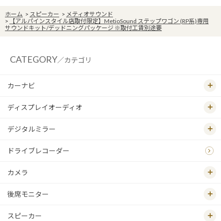
ホーム
>
スピーカー
>
メティオサウンド
>
【アルパインスタイル店取付限定】MetioSound ステップワゴン (RP系)専用
サウンドキット/デッドニングパッケージ ※取付工賃別途要
CATEGORY
／カテゴリ
カーナビ
ディスプレイオーディオ
デジタルミラー
ドライブレコーダー
カメラ
後席モニター
スピーカー