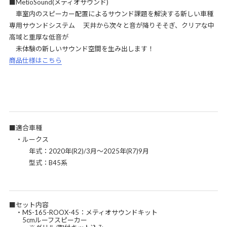
■MetioSound(メティオサウンド)
車室内のスピーカー配置によるサウンド課題を解決する新しい車種
専用サウンドシステム 天井から次々と音が降りそそぎ、クリアな中
高域と重厚な低音が
未体験の新しいサウンド空間を生み出します！
商品仕様はこちら
■適合車種
・ルークス
年式：2020年(R2)/3月～2025年(R7)9月
型式：B45系
■セット内容
・MS-165-ROOX-45：メティオサウンドキット
5cmルーフスピーカー