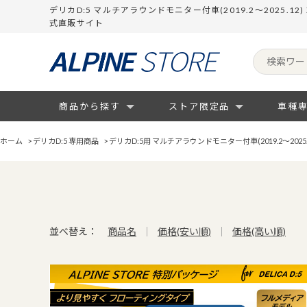
デリカD:5 マルチアラウンドモニター付車(2019.2～2025.1
式直販サイト
商品から探す
ストア限定品
車種
ホーム
>
デリカD:5 専用商品
>
デリカD:5用 マルチアラウンドモニター付車(2019.2～20
並べ替え：
商品名
価格(安い順)
価格(高い順)