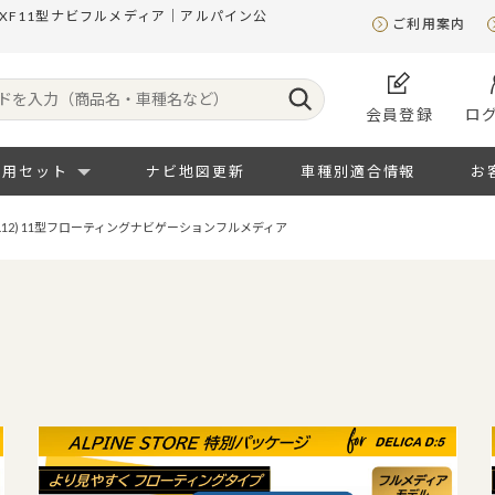
2) XF11型ナビフルメディア｜アルパイン公
ご利用案内
会員登録
ロ
専用セット
ナビ地図更新
車種別適合情報
お
25.12) 11型フローティングナビゲーションフルメディア