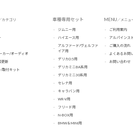
車種専用セット
MENU
／カテゴリ
／メニュ
ジムニー用
ご利用案内
ー
ハイエース用
アルパインス
アルファード/ヴェルファ
ご購入の流れ
イア用
ーカー/オーディオ
よくあるお問
デリカD:5用
図更新
お問い合わせ
デリカミニBA系用
/取付キット
デリカミニ30系用
セレナ用
キャラバン用
WR-V用
フリード用
N-BOX用
BMW＆MINI用