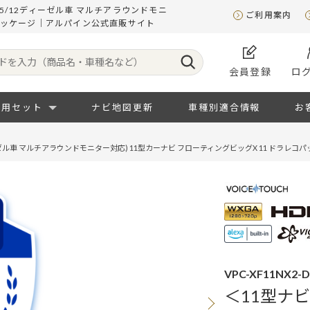
25/12ディーゼル車 マルチアラウンドモニ
ご利用案内
レコパッケージ｜アルパイン公式直販サイト
会員登録
ロ
専用セット
ナビ地図更新
車種別適合情報
お
ーゼル車 マルチアラウンドモニター対応) 11型カーナビ フローティングビッグX 11 ドラレコ
VPC-XF11NX2-
＜11型ナビ