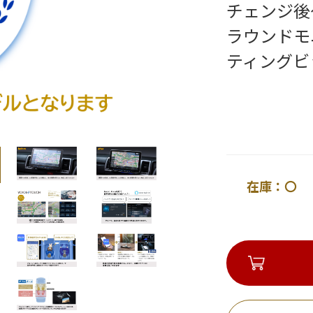
チェンジ後～
ラウンドモ
ティングビ
在庫：〇 