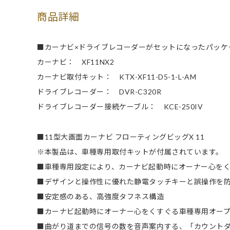
商品詳細
■カーナビ×ドライブレコーダーがセットになったパッケ
カーナビ： XF11NX2
カーナビ取付キット： KTX-XF11-D5-1-L-AM
ドライブレコーダー： DVR-C320R
ドライブレコーダー接続ケーブル： KCE-250IV
■11型大画面カーナビ フローティングビッグX 11
※本製品は、車種専用取付キットが付属されています。
■車種専用設定により、カーナビ起動時にオーナー心を
■デザインと操作性に優れた静電タッチキーと誤操作を
■安定感のある、高強度タフネス構造
■カーナビ起動時にオーナー心をくすぐる車種専用オー
■曲がり道までの信号の数を音声案内する、「カウント