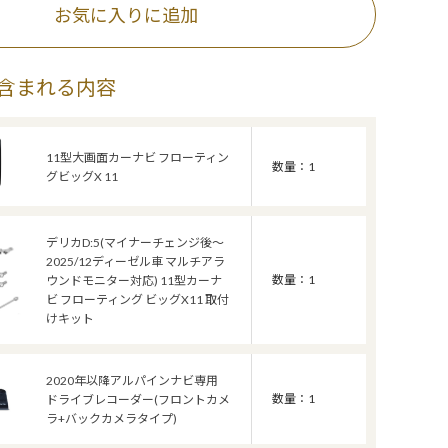
お気に入りに追加
含まれる内容
11型大画面カーナビ フローティン
数量：1
グビッグX 11
デリカD:5(マイナーチェンジ後～
2025/12ディーゼル車 マルチアラ
数量：1
ウンドモニター対応) 11型カーナ
ビ フローティング ビッグX11 取付
けキット
2020年以降アルパインナビ専用
数量：1
ドライブレコーダー(フロントカメ
ラ+バックカメラタイプ)