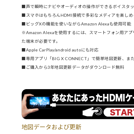
■声で瞬時にナビやオーディオの操作ができるボイスタッ
■スマホはもちろんHDMI接続で多彩なメディアを楽しめ
■ビッグXの機能を使いながらAmazon Alexaも使用可能
※Amazon Alexaを使用するには、スマートフォン用アプ
た端末が必要です。
■Apple CarPlay/android autoにも対応
■専用アプリ「BIG X CONNECT」で簡単地図更新
■ご購入から3年地図更新データがダウンロード無料
地図データおよび更新