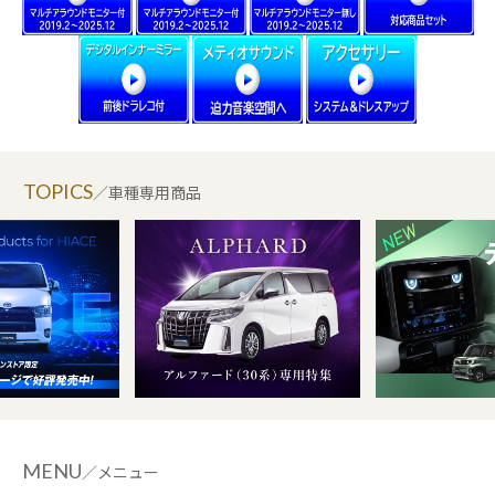
TOPICS
／車種専用商品
MENU
／メニュー