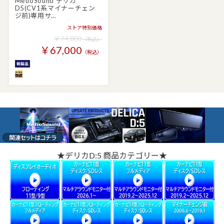
MetioSound デリカ
D5(CV1系マイナーチェン
ジ前)専用サ…
ストア特別価格
￥74,800
（税込）
￥67,000
（税込）
★デリカD:5 商品カテゴリー★