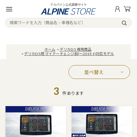
アルパイン公式直販サイト
ホーム
>
デリカD:5 専用商品
>
デリカD:5用 マイナーチェンジ前(～2019.1)対応モデル
並べ替え
3
件あります