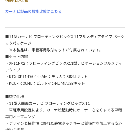
カーナビ製品の機能比較はこちら
■11型カーナビ フローティングビッグX 11フルメディアタイプ ベーシ
ックパッケージ
※本製品は、車種専用取付キットが付属されています。
■セット内容
・XF11NX2：フローティングビッグX11型ナビゲーションフルメディ
アタイプ
・KTX-XF11-D5-1-L-AM：デリカD:5取付キット
・KCU-T600HU：ビルトインHDMI/USBキット
■製品仕様
・11型大画面カーナビ フローティングビッグX 11
・車種専用設定により、カーナビ起動時にオーナー心をくすぐる車種
専用オープニング
・デザインと操作性に優れた静電タッチキーと誤操作を防止する安心