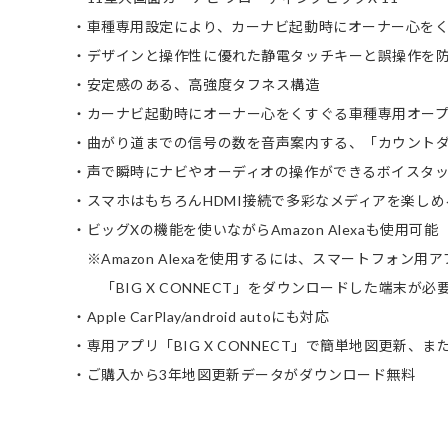
・車種専用設定により、カーナビ起動時にオーナー心を
・デザインと操作性に優れた静電タッチキーと誤操作を
・安定感のある、高強度タフネス構造
・カーナビ起動時にオーナー心をくすぐる車種専用オー
・曲がり道までの信号の数を音声案内する、「カウント
・声で瞬時にナビやオーディオの操作ができるボイスタッ
・スマホはもちろんHDMI接続で多彩なメディアを楽しめ
・ビッグXの機能を使いながらAmazon Alexaも使用可能
※Amazon Alexaを使用するには、スマートフォン用ア
「BIG X CONNECT」をダウンロードした端末が必
・Apple CarPlay/android autoにも対応
・専用アプリ「BIG X CONNECT」で簡単地図更新
・ご購入から3年地図更新データがダウンロード無料