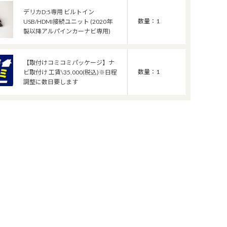
デリカD:5専用 ビルトイン
数量：1
USB/HDMI接続ユニット (2020年
製以降アルパインカーナビ専用)
【取付けコミコミパッケージ】ナ
数量：1
ビ取付け 工賃\35,000(税込)※日程
調整に数日要します