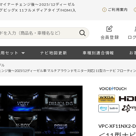
マイナーチェンジ後～2025/12ディーゼル
ご利用案内
グビッグX 11フルメディアタイプ/HDMI入
会員登録
ロ
専用セット
ナビ地図更新
車種別適合情報
お
デル
ンジ後～2025/12ディーゼル車 マルチアラウンドモニター対応) 11型カーナビ フローティ
VPC-XF11NX2-
＜11型ナ