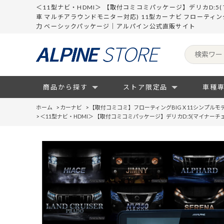
＜11型ナビ・HDMI＞ 【取付コミコミパッケージ】デリカD:5(
車 マルチアラウンドモニター対応) 11型カーナビ フローティン
力 ベーシックパッケージ｜アルパイン公式直販サイト
商品から探す
ストア限定品
車種
ホーム
>
カーナビ
>
【取付コミコミ】フローティングBIG X 11シンプルモ
>
＜11型ナビ・HDMI＞ 【取付コミコミパッケージ】デリカD:5(マイナーチェ