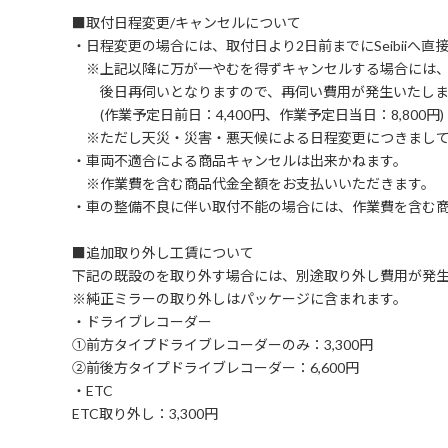
■取付日程変更/キャンセルについて
・日程変更の場合には、取付日より2日前までにSeibiiへ
※上記以降に万が一やむを得ずキャンセルする場合には
後日再伺いとなりますので、再伺い費用が発生いたしま
(作業予定日前日：4,400円、作業予定日当日：8,800円)
※ただし天災・災害・悪天候による日程変更につきまして
・車両不適合による商品キャンセルは出来かねます。
※作業費を含む商品代金全額をお支払いいただきます。
・車の整備不良に伴い取付不能の場合には、作業費を含む
■追加取り外し工賃について
下記の既設のを取り外す場合には、別途取り外し費用が発
※純正ミラーの取り外しはパッケージに含まれます。
・ドライブレコーダー
①前方タイプドライブレコーダーのみ：3,300円
②前後方タイプドライブレコーダー：6,600円
・ETC
ETC取り外し：3,300円