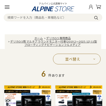
アルパイン公式直販サイト
ホーム
>
デリカD:5 専用商品
>
デリカD:5用 マルチアラウンドモニター付車(2019.2～2025.12) 11型
フローティングナビゲーションフルメディア
並べ替え
6
件あります