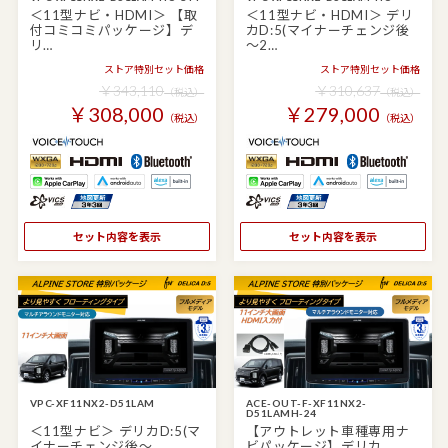
＜11型ナビ・HDMI＞ 【取
＜11型ナビ・HDMI＞ デリ
付コミコミパッケージ】デ
カD:5(マイナーチェンジ後
リ…
～2…
ストア特別セット価格
ストア特別セット価格
￥343,110
￥310,637
（税込）
（税込）
￥308,000
￥279,000
（税込）
（税込）
セット内容を表示
セット内容を表示
VPC-XF11NX2-D51LAM
ACE-OUT-F-XF11NX2-
D51LAMH-24
＜11型ナビ＞ デリカD:5(マ
【アウトレット車種専用ナ
イナーチェンジ後～
ビパッケージ】デリカ