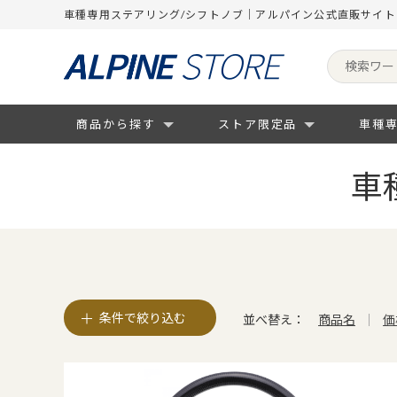
車種専用ステアリング/シフトノブ｜アルパイン公式直販サイト
商品から探す
ストア限定品
車種
車
条件で絞り込む
並べ替え：
商品名
価