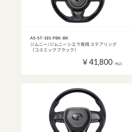
AS-ST-181-PBK-BK
ジムニー/ジムニーシエラ専用 ステアリング
（コスミックブラック）
￥41,800
（税込）