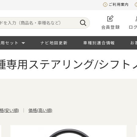
ご利用案内
会員登録
ロ
専用セット
ナビ地図更新
車種別適合情報
お
種専用ステアリング/シフト
格(安い順)
価格(高い順)