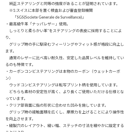
純正ステアリングと同等の強度があることが証明されています。
※1:スイスに本部を置く検査および審査登録機関
「SGS(Societe Generale de Surveillance)」
・最高級牛革「ナッパレザー」使用。
しっとりと柔らかい革”をステアリングの表皮に採用することによ
り、
グリップ時の手に馴染むフィーリングやフィット感が格段に向上し
ます。
通常のレザーに比べ高い耐久性、安定した品質レベルを維持してい
るのも特徴です。
・カーボンコンビステアリングは本物のカーボン（ウェットカーボ
ン）
ウッドコンビステアリングは転写プリント柄を使用しています。
どちらも素材の安定性が高く、より長くご使用いただける仕様とな
っています。
・クリア部背面に指の形状に合わせた凹みを施しています。
グリップ時の接触面積を広くし、摩擦力を上げることにより操作性
を向上させます。
・縫製穴のレイアウト、縫い幅、ステッチの寸法を細やかに設定する