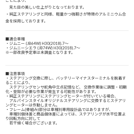
ことにより、
見た目の美しい仕上がりとなっております。
・純正ステアリングと同様、軽量かつ強靭さが特徴のアルミニウム合
金を採用しております。
■適合車種
・ジムニー (JB64W) H30(2018).7～
・ジムニーシエラ (JB74W) H30(2018).7～
※一部改良予定車は未調査となります。
■注意事項
・ステアリング交換に際し、バッテリーマイナスターミナルを脱着す
ることにより、
ステアリングセンサ舵角中立点記憶など、 交換作業後に調整・初期
化・登録が必要な作業が発生する可能性があります。
・純正ステアリングにステアリングヒーターが付いている場合、
アルパインスタイルオリジナルステアリングに交換するとステアリ
ングヒーターは作動しません。
・フレーム(骨組み)部分は車種別専用設計品ではありますが、
車種別個体差と商品個体差によっては、ステアリングが水平位置よ
り回転方向に対して
若干傾く場合がございます。