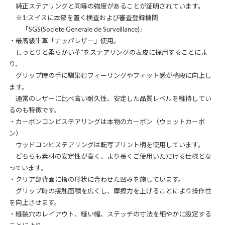
純正ステアリングと同等の強度があることが証明されています。
※1:スイスに本部を置く検査および審査登録機関
「SGS(Societe Generale de Surveillance)」
・最高級牛革「ナッパレザー」使用。
しっとりと柔らかい革”をステアリングの表皮に採用することによ
り、
グリップ時の手に馴染むフィーリングやフィット感が格段に向上し
ます。
通常のレザーに比べ高い耐久性、安定した品質レベルを維持してい
るのも特徴です。
・カーボンコンビステアリングは本物のカーボン（ウェットカーボ
ン）
ウッドコンビステアリングは転写プリント柄を使用しています。
どちらも素材の安定性が高く、より長くご使用いただける仕様とな
っています。
・クリア部背面に指の形状に合わせた凹みを施しています。
グリップ時の接触面積を広くし、摩擦力を上げることにより操作性
を向上させます。
・縫製穴のレイアウト、縫い幅、ステッチの寸法を細やかに設定する