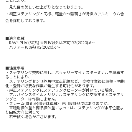
ことにより、
見た目の美しい仕上がりとなっております。
・純正ステアリングと同様、軽量かつ強靭さが特徴のアルミニウム合
金を採用しております。
■適合車種
RAV4 PHV (50系) ※PHV以外は不可 R2(2020).6～
ハリアー (80系) R2(2020).6～
■注意事項
・ステアリング交換に際し、バッテリーマイナスターミナルを脱着す
ることにより、
ステアリングセンサ舵角中立点記憶など、 交換作業後に調整・初期
化・登録が必要な作業が発生する可能性があります。
・純正ステアリングにステアリングヒーターが付いている場合、
アルパインスタイルオリジナルステアリングに交換するとステアリ
ングヒーターは作動しません。
・フレーム(骨組み)部分は車種別専用設計品ではありますが、
車種別個体差と商品個体差によっては、ステアリングが水平位置よ
り回転方向に対して
若干傾く場合がございます。