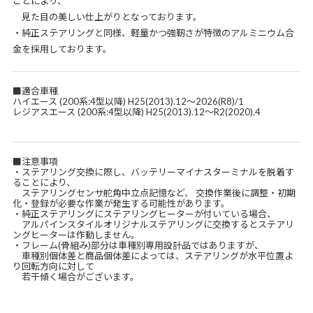
ことにより、
見た目の美しい仕上がりとなっております。
・純正ステアリングと同様、軽量かつ強靭さが特徴のアルミニウム合
金を採用しております。
■適合車種
ハイエース (200系:4型以降) H25(2013).12～2026(R8)/1
レジアスエース (200系:4型以降) H25(2013).12～R2(2020).4
■注意事項
・ステアリング交換に際し、バッテリーマイナスターミナルを脱着す
ることにより、
ステアリングセンサ舵角中立点記憶など、 交換作業後に調整・初期
化・登録が必要な作業が発生する可能性があります。
・純正ステアリングにステアリングヒーターが付いている場合、
アルパインスタイルオリジナルステアリングに交換するとステアリ
ングヒーターは作動しません。
・フレーム(骨組み)部分は車種別専用設計品ではありますが、
車種別個体差と商品個体差によっては、ステアリングが水平位置よ
り回転方向に対して
若干傾く場合がございます。