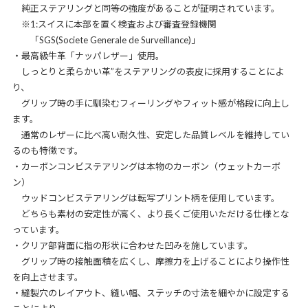
純正ステアリングと同等の強度があることが証明されています。
※1:スイスに本部を置く検査および審査登録機関
「SGS(Societe Generale de Surveillance)」
・最高級牛革「ナッパレザー」使用。
しっとりと柔らかい革”をステアリングの表皮に採用することによ
り、
グリップ時の手に馴染むフィーリングやフィット感が格段に向上し
ます。
通常のレザーに比べ高い耐久性、安定した品質レベルを維持してい
るのも特徴です。
・カーボンコンビステアリングは本物のカーボン（ウェットカーボ
ン）
ウッドコンビステアリングは転写プリント柄を使用しています。
どちらも素材の安定性が高く、より長くご使用いただける仕様とな
っています。
・クリア部背面に指の形状に合わせた凹みを施しています。
グリップ時の接触面積を広くし、摩擦力を上げることにより操作性
を向上させます。
・縫製穴のレイアウト、縫い幅、ステッチの寸法を細やかに設定する