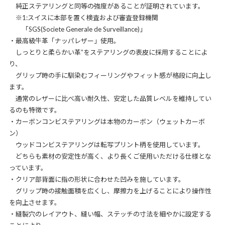
純正ステアリングと同等の強度があることが証明されています。
※1:スイスに本部を置く検査および審査登録機関
「SGS(Societe Generale de Surveillance)」
・最高級牛革「ナッパレザー」使用。
しっとりと柔らかい革”をステアリングの表皮に採用することによ
り、
グリップ時の手に馴染むフィーリングやフィット感が格段に向上し
ます。
通常のレザーに比べ高い耐久性、安定した品質レベルを維持してい
るのも特徴です。
・カーボンコンビステアリングは本物のカーボン（ウェットカーボ
ン）
ウッドコンビステアリングは転写プリント柄を使用しています。
どちらも素材の安定性が高く、より長くご使用いただける仕様とな
っています。
・クリア部背面に指の形状に合わせた凹みを施しています。
グリップ時の接触面積を広くし、摩擦力を上げることにより操作性
を向上させます。
・縫製穴のレイアウト、縫い幅、ステッチの寸法を細やかに設定する