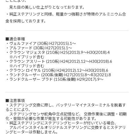
ことにより、
見た目の美しい仕上がりとなっております。
・純正ステアリングと同様、軽量かつ強靭さが特徴のアルミニウム合
金を採用しております。
■適合車種
・ヴェルファイア (30系) H27(2015).1～
・アルファード (30系) H27(2015).1～
・クラウン マジェスタ (210系) H25(2013).9～H30(2018).4
※ハイブリッド含む
・クラウン アスリート (210系) H24(2012).12～H30(2018).6
※ハイブリッド含む
・クラウン ロイヤル (210系) H24(2012).12～H30(2018).6
・ランドクルーザー (200系:後期) H27(2015).8～R3(2021).8
・ランドクルーザー プラド (150系:後期) H29(2017).9～
■注意事項
・ステアリング交換に際し、バッテリーマイナスターミナルを脱着す
ることにより、
ステアリングセンサ舵角中立点記憶など、 交換作業後に調整・初期
化・登録が必要な作業が発生する可能性があります。
・純正ステアリングにステアリングヒーターが付いている場合、
アルパインスタイルオリジナルステアリングに交換するとステアリ
ングヒーターは作動しません。