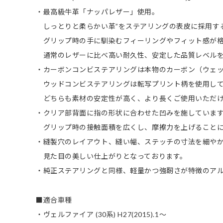
・最高級牛革「ナッパレザー」使用。
しっとりと柔らかい革”をステアリングの表皮に採用す
グリップ時の手に馴染むフィーリングやフィット感が格
通常のレザーに比べ高い耐久性、安定した品質レベルを
・カーボンコンビステアリングは本物のカーボン（ウェ
ウッドコンビステアリングは転写プリント柄を使用して
どちらも素材の安定性が高く、より長くご使用いただけ
・クリア部背面に指の形状に合わせた凹みを施していま
グリップ時の接触面積を広くし、摩擦力を上げることに
・縫製穴のレイアウト、縫い幅、ステッチの寸法を細や
見た目の美しい仕上がりとなっております。
・純正ステアリングと同様、軽量かつ強靭さが特徴のア
■適合車種
・ヴェルファイア (30系) H27(2015).1～