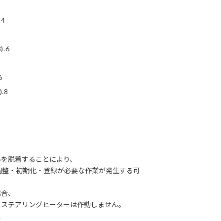
.4
).6
6
.8
ルを脱着することにより、
調整・初期化・登録が必要な作業が発生する可
場合、
ステアリングヒーターは作動しません。
、