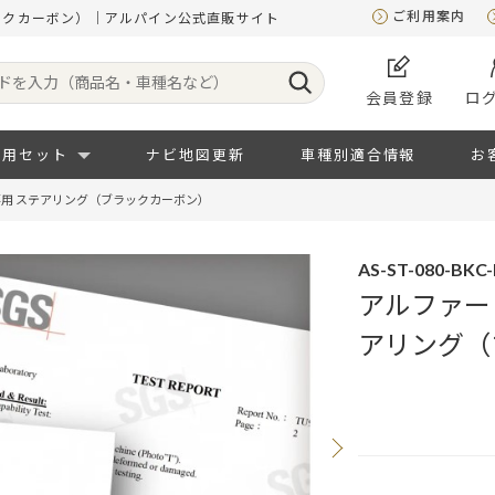
ご利用案内
ラックカーボン）｜アルパイン公式直販サイト
会員登録
ロ
専用セット
ナビ地図更新
車種別適合情報
お
)専用 ステアリング（ブラックカーボン）
AS-ST-080-BKC
アルファード
アリング（