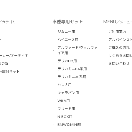
車種専用セット
MENU
／カテゴリ
／メニュ
ジムニー用
ご利用案内
ー
ハイエース用
アルパインス
アルファード/ヴェルファ
ご購入の流れ
イア用
ーカー/オーディオ
よくあるお問
デリカD:5用
図更新
お問い合わせ
デリカミニBA系用
/取付キット
デリカミニ30系用
セレナ用
キャラバン用
WR-V用
フリード用
N-BOX用
BMW＆MINI用