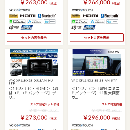
￥263,000
￥266,000
（税込）
（税込）
セット内容を表示
セット内容を表示
VPC-XF11NX2S-D51LAM-HU-
VPC-XF11NX2-SE-28-AM-STP
STP
＜11型Sナビ・HDMI＞【取
＜11型ナビ＞【取付コミコ
付コミコミパッケージ】デ
ミパッケージ】11型大画面
リ…
カ…
ストア限定セット価格
ストア特別価格
￥304,030
￥329,080
（税込）
（税込）
￥273,000
￥296,000
（税込）
（税込）