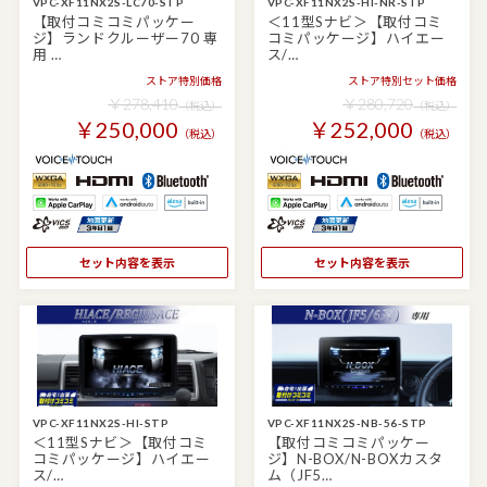
VPC-XF11NX2S-LC70-STP
VPC-XF11NX2S-HI-NR-STP
【取付コミコミパッケー
＜11型Sナビ＞【取付コミ
ジ】ランドクルーザー70 専
コミパッケージ】ハイエー
用 …
ス/…
ストア特別価格
ストア特別セット価格
￥278,410
￥280,720
（税込）
（税込）
￥250,000
￥252,000
（税込）
（税込）
セット内容を表示
セット内容を表示
VPC-XF11NX2S-HI-STP
VPC-XF11NX2S-NB-56-STP
＜11型Sナビ＞【取付コミ
【取付コミコミパッケー
コミパッケージ】ハイエー
ジ】N-BOX/N-BOXカスタ
ス/…
ム（JF5…