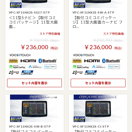
VPC-XF11NX2S-SE27-STP
VPC-XF11NX2S-SW-A-STP
＜11型Sナビ＞【取付コミ
【取付コミコミパッケー
コミパッケージ】11型大画
ジ】11型大画面カーナビ フ
面…
ロ…
ストア特別価格
ストア特別価格
￥262,920
￥262,700
（税込）
（税込）
￥236,000
￥236,000
（税込）
（税込）
セット内容を表示
セット内容を表示
VPC-XF11NX2S-SW-B-STP
VPC-XF11NX2S-CI-STP
【取付コミコミパッケー
【取付コミコミパッケー