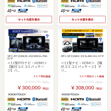
セット内容を表示
セット内容を表示
VPC-PF11NX2S-HI200SGL-PM-
VPC-XF11NX2-D51LAM-HU-STP
STP
＜11型PFSナビ・HDMI＞
＜11型ナビ・HDMI＞ 【取
【取付コミコミパッケー
付コミコミパッケージ】デ
ジ】ハ…
リ…
ストア特別価格
ストア特別セット価格
￥334,179
￥343,110
（税込）
（税込）
￥300,000
￥308,000
（税込）
（税込）