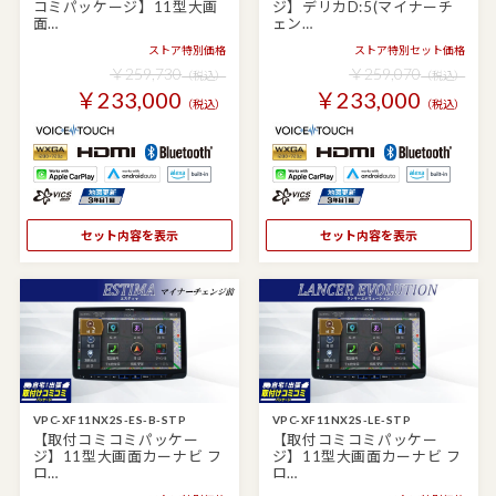
コミパッケージ】11型大画
ジ】デリカD:5(マイナーチ
面…
ェン…
ストア特別価格
ストア特別セット価格
￥259,730
￥259,070
（税込）
（税込）
￥233,000
￥233,000
（税込）
（税込）
セット内容を表示
セット内容を表示
VPC-XF11NX2S-ES-B-STP
VPC-XF11NX2S-LE-STP
【取付コミコミパッケー
【取付コミコミパッケー
ジ】11型大画面カーナビ フ
ジ】11型大画面カーナビ フ
ロ…
ロ…