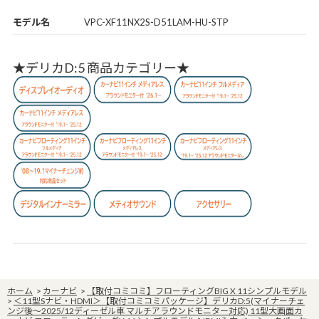
モデル名
VPC-XF11NX2S-D51LAM-HU-STP
★デリカD:5 商品カテゴリー★
ホーム
>
カーナビ
>
【取付コミコミ】フローティングBIG X 11シンプルモデル
>
＜11型Sナビ・HDMI＞【取付コミコミパッケージ】デリカD:5(マイナーチェ
ンジ後～2025/12ディーゼル車 マルチアラウンドモニター対応) 11型大画面カ