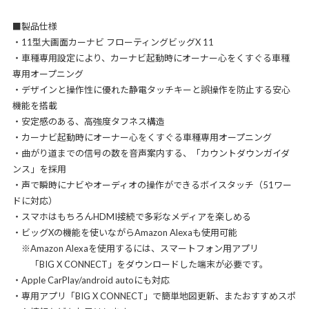
■製品仕様
・11型大画面カーナビ フローティングビッグX 11
・車種専用設定により、カーナビ起動時にオーナー心をくすぐる車種
専用オープニング
・デザインと操作性に優れた静電タッチキーと誤操作を防止する安心
機能を搭載
・安定感のある、高強度タフネス構造
・カーナビ起動時にオーナー心をくすぐる車種専用オープニング
・曲がり道までの信号の数を音声案内する、「カウントダウンガイダ
ンス」を採用
・声で瞬時にナビやオーディオの操作ができるボイスタッチ（51ワー
ドに対応）
・スマホはもちろんHDMI接続で多彩なメディアを楽しめる
・ビッグXの機能を使いながらAmazon Alexaも使用可能
※Amazon Alexaを使用するには、スマートフォン用アプリ
「BIG X CONNECT」をダウンロードした端末が必要です。
・Apple CarPlay/android autoにも対応
・専用アプリ「BIG X CONNECT」で簡単地図更新、またおすすめスポ