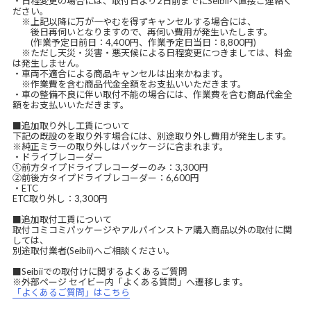
・日程変更の場合には、取付日より2日前までにSeibiiへ直接ご連絡く
ださい。
※上記以降に万が一やむを得ずキャンセルする場合には、
後日再伺いとなりますので、再伺い費用が発生いたします。
(作業予定日前日：4,400円、作業予定日当日：8,800円)
※ただし天災・災害・悪天候による日程変更につきましては、料金
は発生しません。
・車両不適合による商品キャンセルは出来かねます。
※作業費を含む商品代金全額をお支払いいただきます。
・車の整備不良に伴い取付不能の場合には、作業費を含む商品代金全
額をお支払いいただきます。
■追加取り外し工賃について
下記の既設のを取り外す場合には、別途取り外し費用が発生します。
※純正ミラーの取り外しはパッケージに含まれます。
・ドライブレコーダー
①前方タイプドライブレコーダーのみ：3,300円
②前後方タイプドライブレコーダー：6,600円
・ETC
ETC取り外し：3,300円
■追加取付工賃について
取付コミコミパッケージやアルパインストア購入商品以外の取付に関
しては、
別途取付業者(Seibii)へご相談ください。
■Seibiiでの取付けに関するよくあるご質問
※外部ページ セイビー内「よくある質問」へ遷移します。
「よくあるご質問」はこちら