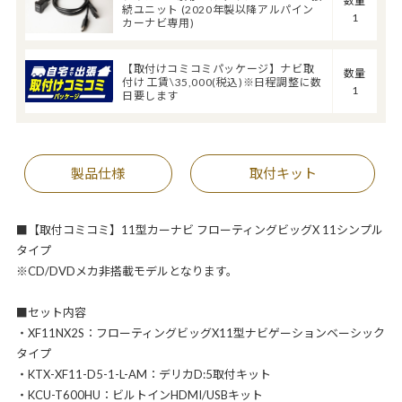
数量
続ユニット (2020年製以降アルパイン
1
カーナビ専用)
【取付けコミコミパッケージ】ナビ取
数量
付け 工賃\35,000(税込)※日程調整に数
1
日要します
製品仕様
取付キット
■【取付コミコミ】11型カーナビ フローティングビッグX 11シンプル
タイプ
※CD/DVDメカ非搭載モデルとなります。
■セット内容
・XF11NX2S：フローティングビッグX11型ナビゲーションベーシック
タイプ
・KTX-XF11-D5-1-L-AM：デリカD:5取付キット
・KCU-T600HU：ビルトインHDMI/USBキット