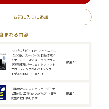
お気に入りに追加
含まれる内容
＜11型Sナビ・HDMI＞ ハイエース
（200系）スーパーGL 自動防眩イ
ンナーミラー対応純正バックカメ
数量：1
ラ装着車用 パーフェクトフィット
フローティングBIG X11 シンプル
モデル/HDMI・USB入力
【取付けコミコミパッケージ】ナ
数量：1
ビ取付け 工賃\35,000(税込)※日程
調整に数日要します