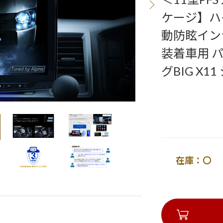
ケージ】ハ
動防眩イン
装着車用 
グBIG X1
在庫：〇 