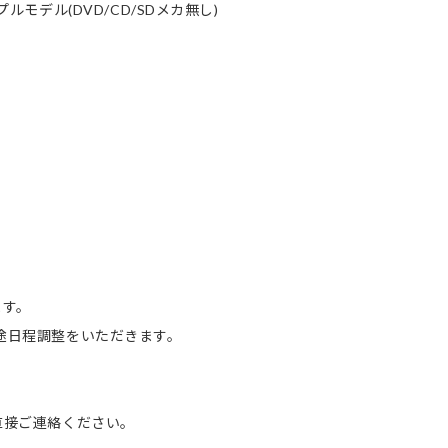
モデル(DVD/CD/SDメカ無し)
ます。
別途日程調整をいただきます。
へ直接ご連絡ください。