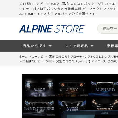
＜11型PFSナビ・HDMI＞【取付コミコミパッケージ】ハイエー
ーミラー対応純正バックカメラ装着車用 パーフェクトフィットフロ
ル/HDMI・USB入力｜アルパイン公式直販サイト
商品から探す
ストア限定品
車種
ホーム
>
カーナビ
>
【取付コミコミ】フローティングBIG X 11シンプルモ
>
＜11型PFSナビ・HDMI＞【取付コミコミパッケージ】ハイエース（200系