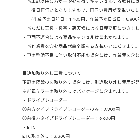
※上記以降に万が一やむを得ずキャンセルする場合に
後日再伺いとなりますので、再伺い費用が発生いたし
(作業予定日前日：4,400円、作業予定日当日：8,800
※ただし天災・災害・悪天候による日程変更につきまし
・車両不適合による商品キャンセルは出来かねます。
※作業費を含む商品代金全額をお支払いいただきます
・車の整備不良に伴い取付不能の場合には、作業費を含
■追加取り外し工賃について
下記の既設のを取り外す場合には、別途取り外し費用が
※純正ミラーの取り外しはパッケージに含まれます。
・ドライブレコーダー
①前方タイプドライブレコーダーのみ：3,300円
②前後方タイプドライブレコーダー：6,600円
・ETC
ETC取り外し：3,300円