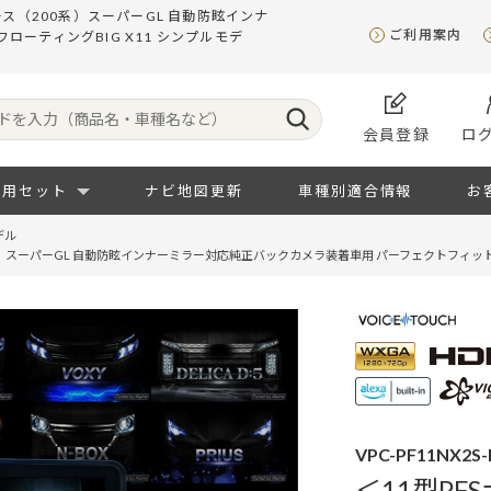
ス（200系）スーパーGL 自動防眩インナ
ご利用案内
ーティングBIG X11 シンプルモデ
会員登録
ロ
専用セット
ナビ地図更新
車種別適合情報
お
デル
）スーパーGL 自動防眩インナーミラー対応純正バックカメラ装着車用 パーフェクトフィットフロー
VPC-PF11NX2S-
＜11型PF