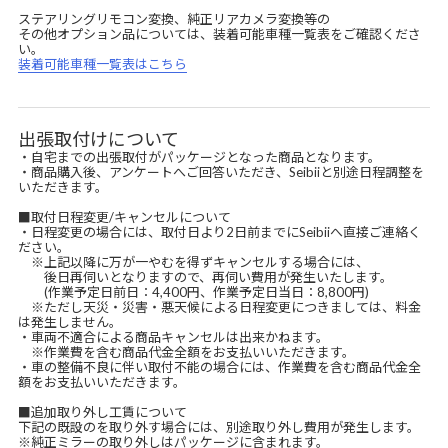
ステアリングリモコン変換、純正リアカメラ変換等の
その他オプション品については、装着可能車種一覧表をご確認くださ
い。
装着可能車種一覧表はこちら
出張取付けについて
・自宅までの出張取付がパッケージとなった商品となります。
・商品購入後、アンケートへご回答いただき、Seibiiと別途日程調整を
いただきます。
■取付日程変更/キャンセルについて
・日程変更の場合には、取付日より2日前までにSeibiiへ直接ご連絡く
ださい。
※上記以降に万が一やむを得ずキャンセルする場合には、
後日再伺いとなりますので、再伺い費用が発生いたします。
(作業予定日前日：4,400円、作業予定日当日：8,800円)
※ただし天災・災害・悪天候による日程変更につきましては、料金
は発生しません。
・車両不適合による商品キャンセルは出来かねます。
※作業費を含む商品代金全額をお支払いいただきます。
・車の整備不良に伴い取付不能の場合には、作業費を含む商品代金全
額をお支払いいただきます。
■追加取り外し工賃について
下記の既設のを取り外す場合には、別途取り外し費用が発生します。
※純正ミラーの取り外しはパッケージに含まれます。