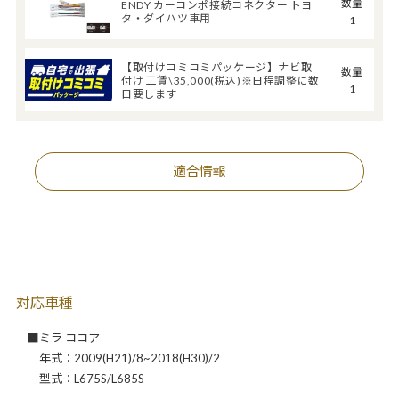
数量
ENDY カーコンポ接続コネクター トヨ
タ・ダイハツ車用
1
【取付けコミコミパッケージ】ナビ取
数量
付け 工賃\35,000(税込)※日程調整に数
1
日要します
適合情報
対応車種
■ミラ ココア
年式：2009(H21)/8~2018(H30)/2
型式：L675S/L685S