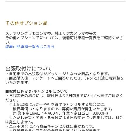
その他オプション品
ステアリングリモコン変換、純正リアカメラ変換等の
その他オプション品については、装着可能車種一覧表をご確認くださ
い。
装着可能車種一覧表はこちら
出張取付けについて
・自宅までの出張取付がパッケージとなった商品となります。
・商品購入後、アンケートへご回答いただき、Seibiiと別途日程調整を
いただきます。
■取付日程変更/キャンセルについて
・日程変更の場合には、取付日より2日前までにSeibiiへ直接ご連絡く
ださい。
※上記以降に万が一やむを得ずキャンセルする場合には、
後日再伺いとなりますので、再伺い費用が発生いたします。
(作業予定日前日：4,400円、作業予定日当日：8,800円)
※ただし天災・災害・悪天候による日程変更につきましては、料金
は発生しません。
・車両不適合による商品キャンセルは出来かねます。
※作業費を含む商品代金全額をお支払いいただきます。