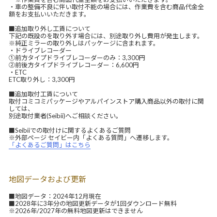
・車の整備不良に伴い取付不能の場合には、作業費を含む商品代金全
額をお支払いいただきます。
■追加取り外し工賃について
下記の既設のを取り外す場合には、別途取り外し費用が発生します。
※純正ミラーの取り外しはパッケージに含まれます。
・ドライブレコーダー
①前方タイプドライブレコーダーのみ：3,300円
②前後方タイプドライブレコーダー：6,600円
・ETC
ETC取り外し：3,300円
■追加取付工賃について
取付コミコミパッケージやアルパインストア購入商品以外の取付に関
しては、
別途取付業者(Seibii)へご相談ください。
■Seibiiでの取付けに関するよくあるご質問
※外部ページ セイビー内「よくある質問」へ遷移します。
「よくあるご質問」はこちら
地図データおよび更新
■地図データ：2024年12月現在
■2028年に3年分の地図更新データが1回ダウンロード無料
※2026年/2027年の無料地図更新はできません