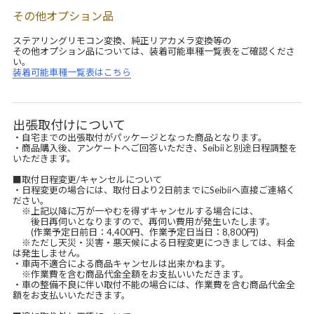
その他オプション品
ステアリングリモコン変換、純正リアカメラ変換等の
その他オプション品については、装着可能車種一覧表をご確認くださ
い。
装着可能車種一覧表はこちら
出張取付けについて
・自宅までの出張取付がパッケージとなった商品となります。
・商品購入後、アンケートへご回答いただき、Seibiiと別途日程調整を
いただきます。
■取付日程変更/キャンセルについて
・日程変更の場合には、取付日より2日前までにSeibiiへ直接ご連絡く
ださい。
※上記以降に万が一やむを得ずキャンセルする場合には、
後日再伺いとなりますので、再伺い費用が発生いたします。
(作業予定日前日：4,400円、作業予定日当日：8,800円)
※ただし天災・災害・悪天候による日程変更につきましては、料金
は発生しません。
・車両不適合による商品キャンセルは出来かねます。
※作業費を含む商品代金全額をお支払いいただきます。
・車の整備不良に伴い取付不能の場合には、作業費を含む商品代金全
額をお支払いいただきます。