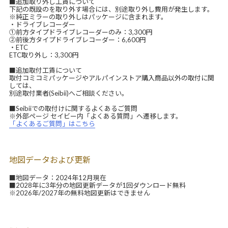
■追加取り外し工賃について
下記の既設のを取り外す場合には、別途取り外し費用が発生します。
※純正ミラーの取り外しはパッケージに含まれます。
・ドライブレコーダー
①前方タイプドライブレコーダーのみ：3,300円
②前後方タイプドライブレコーダー：6,600円
・ETC
ETC取り外し：3,300円
■追加取付工賃について
取付コミコミパッケージやアルパインストア購入商品以外の取付に関
しては、
別途取付業者(Seibii)へご相談ください。
■Seibiiでの取付けに関するよくあるご質問
※外部ページ セイビー内「よくある質問」へ遷移します。
「よくあるご質問」はこちら
地図データおよび更新
■地図データ：2024年12月現在
■2028年に3年分の地図更新データが1回ダウンロード無料
※2026年/2027年の無料地図更新はできません