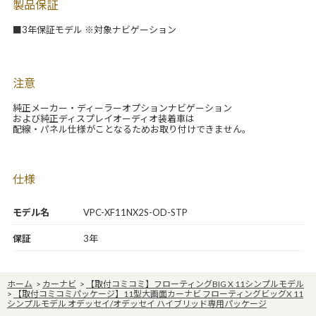
製品保証
■3年保証モデル ※対象ナビゲーション
注意
純正メーカー・ディーラーオプションナビゲーション
および純正ディスプレイオーディオ装着車は
配線・パネル仕様がことなるためお取り付けできません。
仕様
モデル名
VPC-XF11NX2S-OD-STP
保証
3年
ホーム
>
カーナビ
>
【取付コミコミ】フローティングBIG X 11シンプルモデル
>
【取付コミコミパッケージ】11型大画面カーナビ フローティングビッグX 11
シンプルモデル オデッセイ/オデッセイ ハイブリッド専用パッケージ