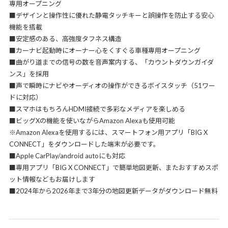
専用オープニング
■デザインと操作性に優れた静電タッチキーと誤操作を防止する安心
機能を搭載
■安定感のある、高強度タフネス構造
■カーナビ起動時にオーナー心をくすぐる車種専用オープニング
■曲がり道までの信号の数を音声案内する、「カウントダウンガイダ
ンス」を採用
■声で瞬時にナビやオーディオの操作ができるボイスタッチ（51ワー
ドに対応）
■スマホはもちろんHDMI接続で多彩なメディアを楽しめる
■ビッグXの機能を使いながらAmazon Alexaも使用可能
※Amazon Alexaを使用するには、スマートフォン用アプリ「BIG X
CONNECT」をダウンロードした端末が必要です。
■Apple CarPlay/android autoにも対応
■専用アプリ「BIG X CONNECT」で簡単地図更新、またおすすめスポ
ット情報などもお届けします
■2024年から2026年まで3年分の地図更新データがダウンロード無料