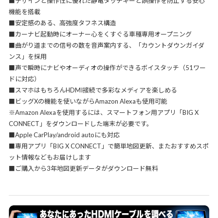
■デザインと操作性に優れた静電タッチキーと誤操作を防止する安心
機能を搭載
■安定感のある、高強度タフネス構造
■カーナビ起動時にオーナー心をくすぐる車種専用オープニング
■曲がり道までの信号の数を音声案内する、「カウントダウンガイダ
ンス」を採用
■声で瞬時にナビやオーディオの操作ができるボイスタッチ（51ワー
ドに対応）
■スマホはもちろんHDMI接続で多彩なメディアを楽しめる
■ビッグXの機能を使いながらAmazon Alexaも使用可能
※Amazon Alexaを使用するには、スマートフォン用アプリ「BIG X
CONNECT」をダウンロードした端末が必要です。
■Apple CarPlay/android autoにも対応
■専用アプリ「BIG X CONNECT」で簡単地図更新、またおすすめスポ
ット情報などもお届けします
■ご購入から3年地図更新データがダウンロード無料