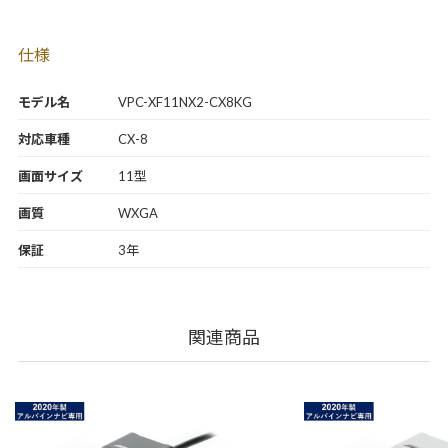
仕様
モデル名
VPC-XF11NX2-CX8KG
対応車種
CX-8
画面サイズ
11型
画質
WXGA
保証
3年
関連商品