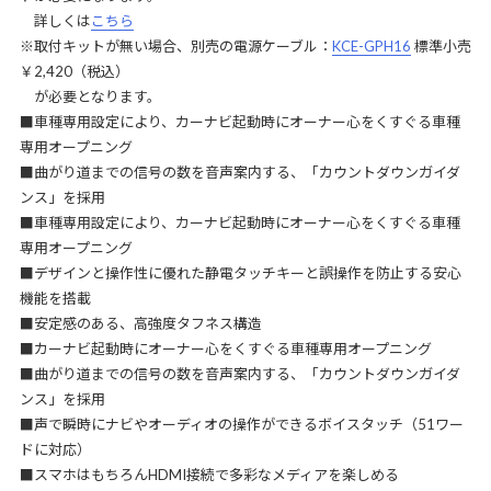
詳しくは
こちら
※取付キットが無い場合、別売の電源ケーブル：
KCE-GPH16
標準小売
￥2,420（税込）
が必要となります。
■車種専用設定により、カーナビ起動時にオーナー心をくすぐる車種
専用オープニング
■曲がり道までの信号の数を音声案内する、「カウントダウンガイダ
ンス」を採用
■車種専用設定により、カーナビ起動時にオーナー心をくすぐる車種
専用オープニング
■デザインと操作性に優れた静電タッチキーと誤操作を防止する安心
機能を搭載
■安定感のある、高強度タフネス構造
■カーナビ起動時にオーナー心をくすぐる車種専用オープニング
■曲がり道までの信号の数を音声案内する、「カウントダウンガイダ
ンス」を採用
■声で瞬時にナビやオーディオの操作ができるボイスタッチ（51ワー
ドに対応）
■スマホはもちろんHDMI接続で多彩なメディアを楽しめる