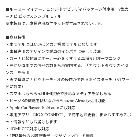
■ルーミー マイナーチェンジ後 ナビレディパッケージ付車用 9型カ
ーナビ ビッグX シンプルモデル
※本製品は、車種専用取付キットが付属されています。
■商品特徴
・本モデルはCD/DVDメカ非搭載モデルとなります。
・車種専用のデザインで愛車のインパネに美しく装着
・カーナビ起動時にオーナー心をくすぐる車種専用オープニング
・曲がり道までの信号の数を音声案内する、「カウントダウンガイダ
ンス」を採用
・声で瞬時にナビやオーディオの操作ができるボイスタッチ（51ワー
ドに対応）
・スマホはもちろんHDMI接続で多彩なメディアを楽しめる
・ビッグXの機能を使いながらAmazon Alexaも使用可能
・Apple CarPlay/android autoにも対応
・専用アプリ「BIG X CONNECT」で簡単地図更新、またおすすめスポ
ット情報などもお届けします
・HDMI-CEC対応も対応
・1回3年分の地図更新データがダウンロード無料