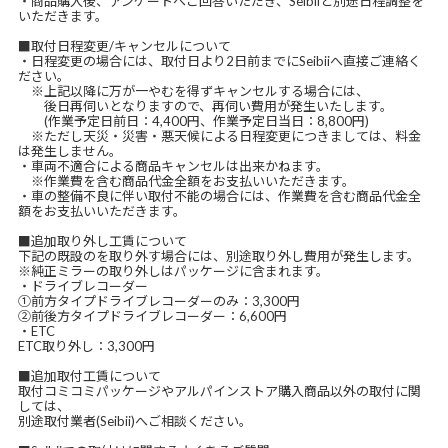
・商品購入後、アンケートへご回答いただき、Seibiiと別途日程調整を
いただきます。
■取付日程変更/キャンセルについて
・日程変更の場合には、取付日より2日前までにSeibiiへ直接ご連絡く
ださい。
※上記以降に万が一やむを得ずキャンセルする場合には、
後日再伺いとなりますので、再伺い費用が発生いたします。
(作業予定日前日：4,400円、作業予定日当日：8,800円)
※ただし天災・災害・悪天候による日程変更につきましては、料金
は発生しません。
・車両不適合による商品キャンセルは出来かねます。
※作業費を含む商品代金全額をお支払いいただきます。
・車の整備不良に伴い取付不能の場合には、作業費を含む商品代金全
額をお支払いいただきます。
■追加取り外し工賃について
下記の既設のを取り外す場合には、別途取り外し費用が発生します。
※純正ミラーの取り外しはパッケージに含まれます。
・ドライブレコーダー
①前方タイプドライブレコーダーのみ：3,300円
②前後方タイプドライブレコーダー：6,600円
・ETC
ETC取り外し：3,300円
■追加取付工賃について
取付コミコミパッケージやアルパインストア購入商品以外の取付に関
しては、
別途取付業者(Seibii)へご相談ください。