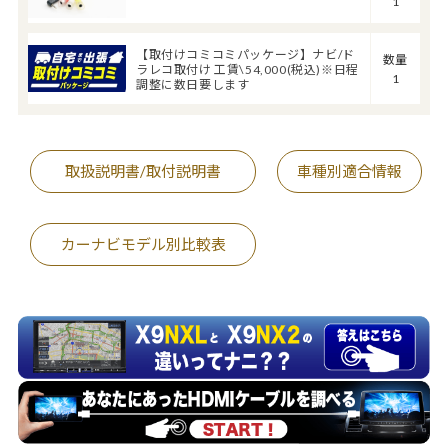
1
【取付けコミコミパッケージ】ナビ/ド
数量
ラレコ取付け 工賃\54,000(税込)※日程
1
調整に数日要します
取扱説明書/取付説明書
車種別適合情報
カーナビモデル別比較表