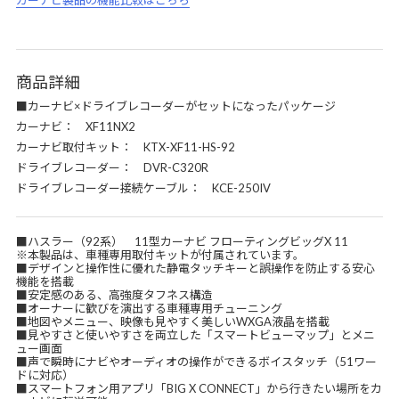
カーナビ製品の機能比較はこちら
商品詳細
■カーナビ×ドライブレコーダーがセットになったパッケージ
カーナビ： XF11NX2
カーナビ取付キット： KTX-XF11-HS-92
ドライブレコーダー： DVR-C320R
ドライブレコーダー接続ケーブル： KCE-250IV
■ハスラー（92系） 11型カーナビ フローティングビッグX 11
※本製品は、車種専用取付キットが付属されています。
■デザインと操作性に優れた静電タッチキーと誤操作を防止する安心
機能を搭載
■安定感のある、高強度タフネス構造
■オーナーに歓びを演出する車種専用チューニング
■地図やメニュー、映像も見やすく美しいWXGA液晶を搭載
■見やすさと使いやすさを両立した「スマートビューマップ」とメニ
ュー画面
■声で瞬時にナビやオーディオの操作ができるボイスタッチ（51ワー
ドに対応）
■スマートフォン用アプリ「BIG X CONNECT」から行きたい場所をカ