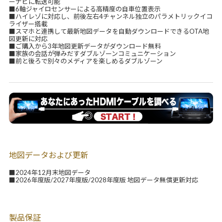
ーナビに転送可能
■6軸ジャイロセンサーによる高精度の自車位置表示
■ハイレゾに対応し、前後左右4チャンネル独立のパラメトリックイコ
ライザー搭載
■スマホと連携して最新地図データを自動ダウンロードできるOTA地
図更新に対応
■ご購入から3年地図更新データがダウンロード無料
■家族の会話が弾みだすダブルゾーンコミュニケーション
■前と後ろで別々のメディアを楽しめるダブルゾーン
地図データおよび更新
■2024年12月末地図データ
■2026年度版/2027年度版/2028年度版 地図データ無償更新対応
製品保証