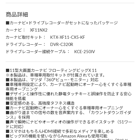
商品詳細
■カーナビ×ドライブレコーダーがセットになったパッケージ
カーナビ： XF11NX2
カーナビ取付キット： KTX-XF11-CX5-KF
ドライブレコーダー： DVR-C320R
ドライブレコーダー接続ケーブル： KCE-250IV
■11型大画面カーナビ フローティングビッグX 11
※本製品は、車種専用取付キットが付属されています。
■本製品は、マツダ「360°ビュー･モニター」対応
■車種専用設定により、カーナビ起動時にオーナー心をくすぐる車種
専用オープニング
■デザインと操作性に優れた静電タッチキーと誤操作を防止する安心
機能を搭載
■安定感のある、高強度タフネス構造
■カーナビ起動時にオーナー心をくすぐる車種専用オープニング
■曲がり道までの信号の数を音声案内する、「カウントダウンガイダ
ンス」を採用
■声で瞬時にナビやオーディオの操作ができるボイスタッチ（51ワー
ドに対応）
■スマホはもちろんHDMI接続で多彩なメディアを楽しめる
■ビッグXの機能を使いながらAmazon Alexaも使用可能