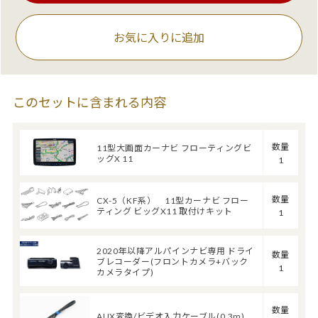
お気に入りに追加
このセットに含まれる内容
数量
11型大画面カーナビ フローティングビ
ッグX 11
1
数量
CX-5（KF系） 11型カーナビ フロー
ティング ビッグX11 取付けキット
1
2020年以降アルパインナビ専用 ドライ
数量
ブレコーダー(フロントカメラ+バック
1
カメラタイプ)
数量
AUX変換/ビデオ入力ケーブル(0.3m)