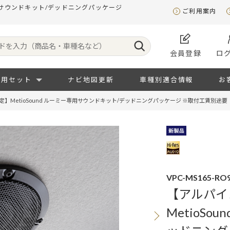
専用サウンドキット/デッドニングパッケージ
ご利用案内
会員登録
ロ
専用セット
ナビ地図更新
車種別適合情報
お
】MetioSound ルーミー専用サウンドキット/デッドニングパッケージ ※取付工賃別途要
VPC-MS165-RO9
【アルパイ
MetioS