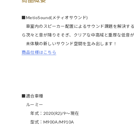
■MetioSound(メティオサウンド)
車室内のスピーカー配置によるサウンド課題を解決する
ら次々と音が降りそそぎ、クリアな中高域と重厚な低音
未体験の新しいサウンド空間を生み出します！
商品仕様はこちら
■適合車種
ルーミー
年式：2020(R2)/9～現在
型式：M900A/M910A