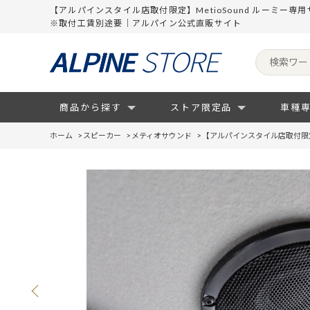
【アルパインスタイル店取付限定】MetioSound ルーミー
※取付工賃別途要｜アルパイン公式直販サイト
商品から探す
ストア限定品
車種
ホーム
>
スピーカー
>
メティオサウンド
>
【アルパインスタイル店取付限定