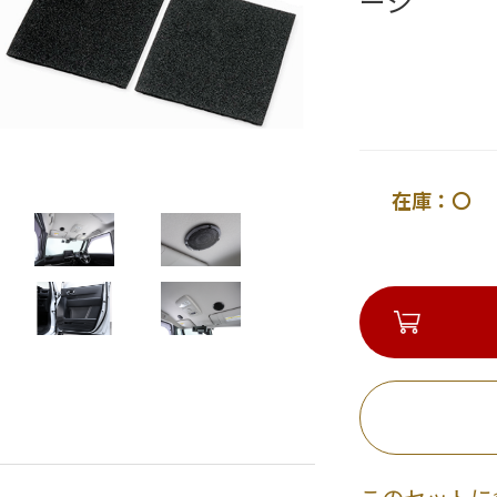
ージ
在庫：〇 