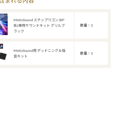
含まれる内容
MetioSound ステップワゴン (RP
数量：1
系)専用サウンドキット グリルブ
ラック
MetioSound用 デッドニング＆吸
数量：1
音キット