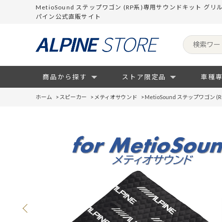
MetioSound ステップワゴン (RP系)専用サウンドキット
パイン公式直販サイト
商品から探す
ストア限定品
車種
ホーム
>
スピーカー
>
メティオサウンド
>
MetioSound ステップワゴ