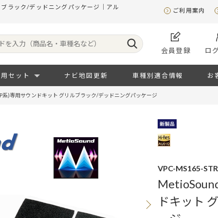
 グリルブラック/デッドニングパッケージ｜アル
ご利用案内
会員登録
ロ
専用セット
ナビ地図更新
車種別適合情報
お
ン (RP系)専用サウンドキット グリルブラック/デッドニングパッケージ
VPC-MS165-ST
MetioSo
ドキット 