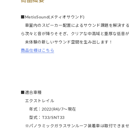
■MetioSound(メティオサウンド)
車室内のスピーカー配置によるサウンド課題を解決する
ら次々と音が降りそそぎ、クリアな中高域と重厚な低音
未体験の新しいサウンド空間を生み出します！
商品仕様はこちら
■適合車種
エクストレイル
年式：2022(R4)/7～現在
型式：T33/SNT33
※パノラミックガラスサンルーフ装着車は取付できま