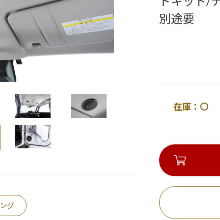
ドキット/
別途要
在庫：〇 
ング