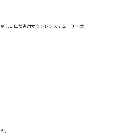
新しい車種専用サウンドシステム 天井か
が
せん。