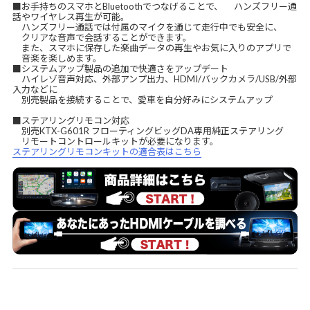
■お手持ちのスマホとBluetoothでつなげることで、 ハンズフリー通
話やワイヤレス再生が可能。
ハンズフリー通話では付属のマイクを通じて走行中でも安全に、
クリアな音声で会話することができます。
また、スマホに保存した楽曲データの再生やお気に入りのアプリで
音楽を楽しめます。
■システムアップ製品の追加で快適さをアップデート
ハイレゾ音声対応、外部アンプ出力、HDMI/バックカメラ/USB/外部
入力などに
別売製品を接続することで、愛車を自分好みにシステムアップ
■ステアリングリモコン対応
別売KTX-G601R フローティングビッグDA専用純正ステアリング
リモートコントロールキットが必要になります。
ステアリングリモコンキットの適合表はこちら