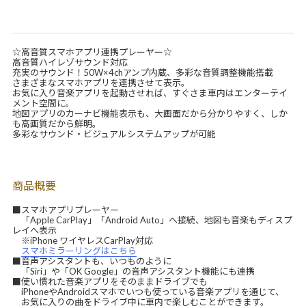
☆高音質スマホアプリ連携プレーヤー☆
高音質ハイレゾサウンド対応
充実のサウンド！50W×4chアンプ内蔵、多彩な音質調整機能搭載
さまざまなスマホアプリを連携させて表示。
お気に入り音楽アプリを起動させれば、すぐさま車内はエンターテイ
メント空間に。
地図アプリのカーナビ機能表示も、大画面だから分かりやすく、しか
も高画質だから鮮明。
多彩なサウンド・ビジュアルシステムアップが可能
商品概要
■スマホアプリプレーヤー
「Apple CarPlay」「Android Auto」へ接続、地図も音楽もディスプ
レイへ表示
※iPhone ワイヤレスCarPlay対応
スマホミラーリングはこちら
■音声アシスタントも、いつものように
「Siri」や「OK Google」の音声アシスタント機能にも連携
■使い慣れた音楽アプリをそのままドライブでも
iPhoneやAndroidスマホでいつも使っている音楽アプリを通じて、
お気に入りの曲をドライブ中に車内で楽しむことができます。