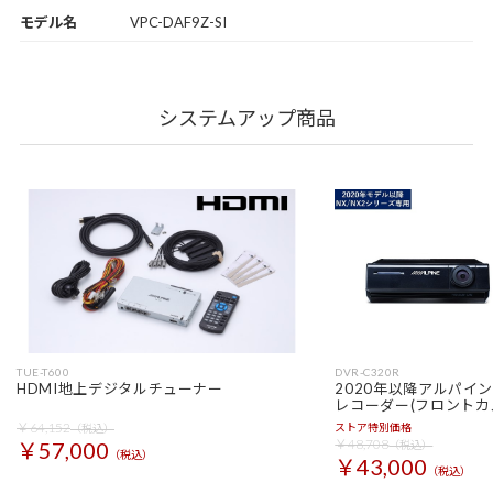
モデル名
VPC-DAF9Z-SI
システムアップ商品
TUE-T600
DVR-C320R
HDMI地上デジタルチューナー
2020年以降アルパイ
レコーダー(フロントカ
￥64,152
ストア特別価格
（税込）
￥48,708
￥57,000
（税込）
（税込）
￥43,000
（税込）