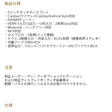
製品仕様
・9インチタッチディスプレイ
・Carplay/ワイヤレスCarplay/Android Auto対応
・FM/AMチューナー
・HDMI 1入力/1出力 ・USB入力：2系統 ipod対応
・Bluetooth：ハンズフリー対応
・Wi-fi対応
・カメラ入力：2系統(バック連動)
・ドラレコ映像入力 ・外部入力：RCA1系統（映像音声ステレオ）
・内蔵アンプ 50W×4CH
・音声出力：フロント/リア/サブウーファー(4Vプリアウト)RCA
注意
純正メーカー・ディーラーオプションナビゲーション
および純正ディスプレイオーディオ装着車は
配線・パネル仕様がことなるためお取り付けできません。
仕様