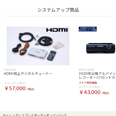
システムアップ商品
TUE-T600
DVR-C320R
HDMI地上デジタルチューナー
2020年以降アルパイ
レコーダー(フロントカ
￥64,152
ストア特別価格
（税込）
￥48,708
￥57,000
（税込）
（税込）
￥43,000
（税込）
ホーム
>
ディスプレイオーディオ
>
Zシリーズ