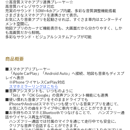
☆高音質スマホアプリ連携プレーヤー☆
高音質ハイレゾサウンド対応
充実のサウンド！50W×4chアンプ内蔵、多彩な音質調整機能搭載
さまざまなスマホアプリを連携させて表示。
お気に入り音楽アプリを起動させれば、すぐさま車内はエンターテイ
メント空間に。
地図アプリのカーナビ機能表示も、大画面だから分かりやすく、しか
も高画質だから鮮明。
多彩なサウンド・ビジュアルシステムアップが可能
商品概要
■スマホアプリプレーヤー
「Apple CarPlay」「Android Auto」へ接続、地図も音楽もディスプ
レイへ表示
※iPhone ワイヤレスCarPlay対応
スマホミラーリングはこちら
■音声アシスタントも、いつものように
「Siri」や「OK Google」の音声アシスタント機能にも連携
■使い慣れた音楽アプリをそのままドライブでも
iPhoneやAndroidスマホでいつも使っている音楽アプリを通じて、
お気に入りの曲をドライブ中に車内で楽しむことができます。
■お手持ちのスマホとBluetoothでつなげることで、 ハンズフリー通
話やワイヤレス再生が可能。
ハンズフリー通話では付属のマイクを通じて走行中でも安全に、
クリアな音声で会話することができます。