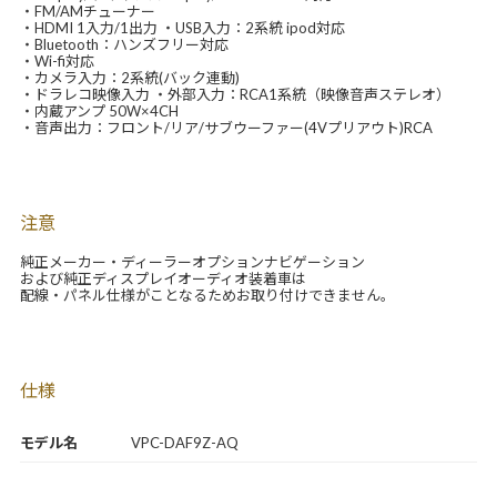
・FM/AMチューナー
・HDMI 1入力/1出力 ・USB入力：2系統 ipod対応
・Bluetooth：ハンズフリー対応
・Wi-fi対応
・カメラ入力：2系統(バック連動)
・ドラレコ映像入力 ・外部入力：RCA1系統（映像音声ステレオ）
・内蔵アンプ 50W×4CH
・音声出力：フロント/リア/サブウーファー(4Vプリアウト)RCA
注意
純正メーカー・ディーラーオプションナビゲーション
および純正ディスプレイオーディオ装着車は
配線・パネル仕様がことなるためお取り付けできません。
仕様
モデル名
VPC-DAF9Z-AQ