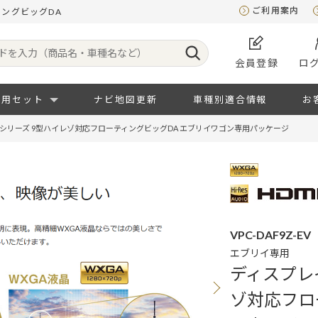
ご利用案内
ィングビッグDA
会員登録
ロ
専用セット
ナビ地図更新
車種別適合情報
お
Zシリーズ 9型ハイレゾ対応フローティングビッグDA エブリイワゴン専用パッケージ
VPC-DAF9Z-EV
エブリイ専用
ディスプレ
ゾ対応フロ