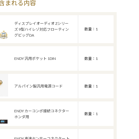
含まれる内容
ディスプレイオーディオ Zシリー
数量：1
ズ 9型ハイレゾ対応フローティン
グビッグDA
ENDY 汎用ポケット 1DIN
数量：1
アルパイン製汎用電源コード
数量：1
ENDY カーコンポ接続コネクター
数量：1
ホンダ用
ENDY 車速センサーコネクター ト