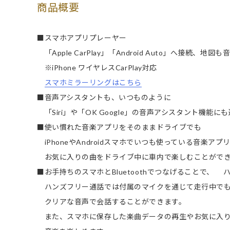
商品概要
■スマホアプリプレーヤー
「Apple CarPlay」「Android Auto」へ接続、
※iPhone ワイヤレスCarPlay対応
スマホミラーリングはこちら
■音声アシスタントも、いつものように
「Siri」や「OK Google」の音声アシスタント機能に
■使い慣れた音楽アプリをそのままドライブでも
iPhoneやAndroidスマホでいつも使っている音楽アプ
お気に入りの曲をドライブ中に車内で楽しむことがで
■お手持ちのスマホとBluetoothでつなげることで、
ハンズフリー通話では付属のマイクを通じて走行中で
クリアな音声で会話することができます。
また、スマホに保存した楽曲データの再生やお気に入