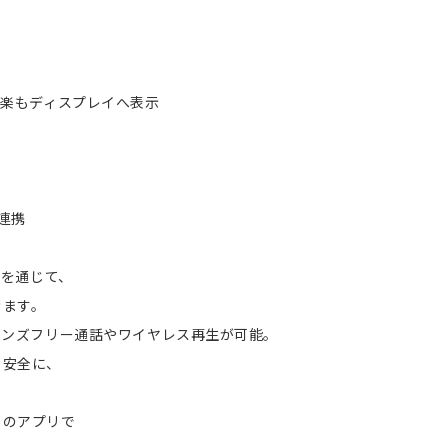
地図も音楽もディスプレイへ表示
も連携
リを通じて、
きます。
 ハンズフリー通話やワイヤレス再生が可能。
も安全に、
りのアプリで