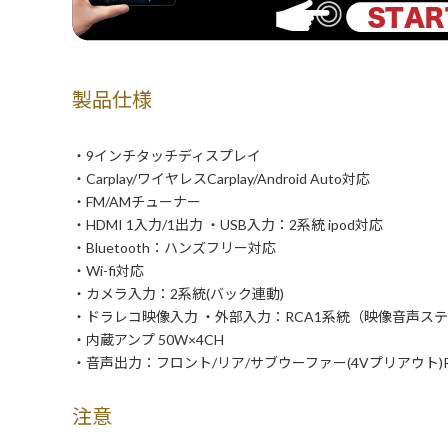
製品仕様
・9インチタッチディスプレイ
・Carplay/ワイヤレスCarplay/Android Auto対応
・FM/AMチューナー
・HDMI 1入力/1出力 ・USB入力：2系統 ipod対応
・Bluetooth：ハンズフリー対応
・Wi-fi対応
・カメラ入力：2系統(バック連動)
・ドラレコ映像入力 ・外部入力：RCA1系統（映像音声ス
・内蔵アンプ 50W×4CH
・音声出力：フロント/リア/サブウーファー(4Vプリアウト)R
注意